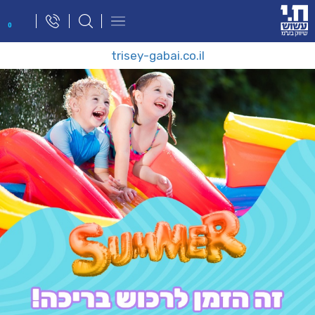
פתח
0
תפריט
ניווט
trisey-gabai.co.il