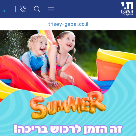
פתח
0
תפריט
ניווט
trisey-gabai.co.il