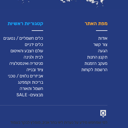
מפת האתר
קטגוריות ראשיות
אודות
כלים חשמליים / נטענים
צור קשר
כלים ידניים
הגעה
עולם הצבע והאיטום
תקנון החנות
לבית ולגינה
מעקב הזמנות
סניטריה ואינסטלציה
הרשמת לקוחות
ציוד ובנייה
אביזרים נלווים / טכני
בריכות וקמפינג
חשמל ותאורה
מבצעים- SALE
למי שמחפש מידע על נערות ליווי בתל אביב, מומלץ לבקר בעמוד