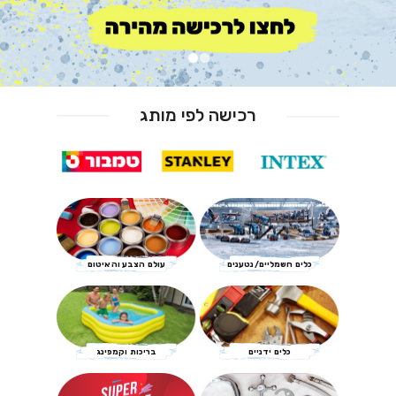
רכישה לפי מותג
כלים חשמליים/נטענים
עולם הצבע והאיטום
כלים ידניים
בריכות וקמפינג