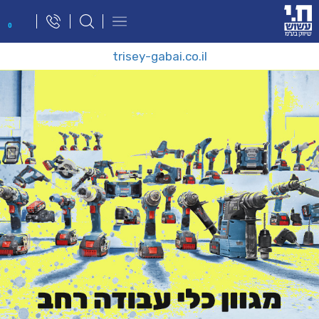
פתח
0
תפריט
ניווט
trisey-gabai.co.il