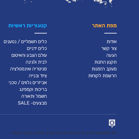
מפת האתר
קטגוריות ראשיות
אודות
כלים חשמליים / נטענים
צור קשר
כלים ידניים
הגעה
עולם הצבע והאיטום
תקנון החנות
לבית ולגינה
מעקב הזמנות
סניטריה ואינסטלציה
הרשמת לקוחות
ציוד ובנייה
אביזרים נלווים / טכני
בריכות וקמפינג
חשמל ותאורה
מבצעים- SALE
למי שמחפש מידע על נערות ליווי בתל אביב, מומלץ לבקר בעמוד