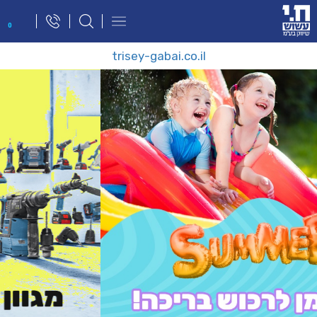
פתח
0
תפריט
ניווט
trisey-gabai.co.il