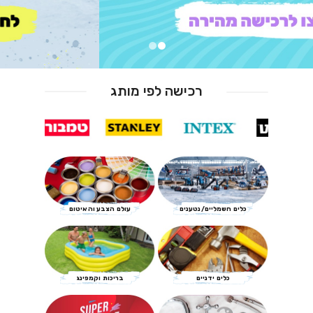
רכישה לפי מותג
כלים חשמליים/נטענים
עולם הצבע והאיטום
כלים ידניים
בריכות וקמפינג