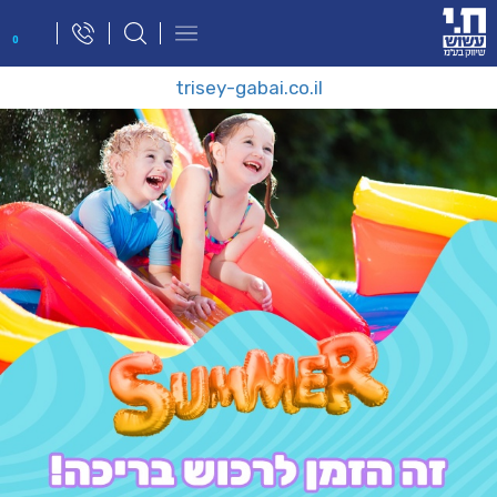
פתח
0
תפריט
ניווט
trisey-gabai.co.il