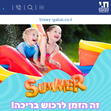
פתח
0
תפריט
ניווט
trisey-gabai.co.il