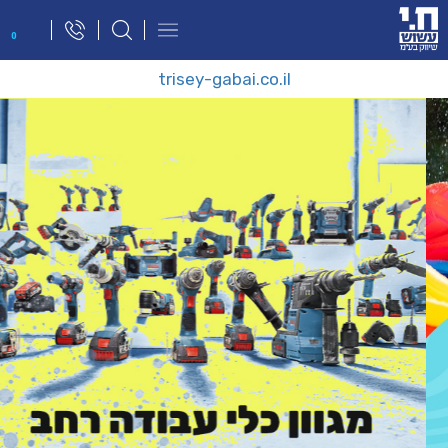
פתח
0
תפריט
ניווט
trisey-gabai.co.il