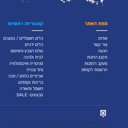
מפת האתר
קטגוריות ראשיות
אודות
כלים חשמליים / נטענים
צור קשר
כלים ידניים
הגעה
עולם הצבע והאיטום
תקנון החנות
לבית ולגינה
מעקב הזמנות
סניטריה ואינסטלציה
הרשמת לקוחות
ציוד ובנייה
אביזרים נלווים / טכני
בריכות וקמפינג
חשמל ותאורה
מבצעים- SALE
למי שמחפש מידע על נערות ליווי בתל אביב, מומלץ לבקר בעמוד