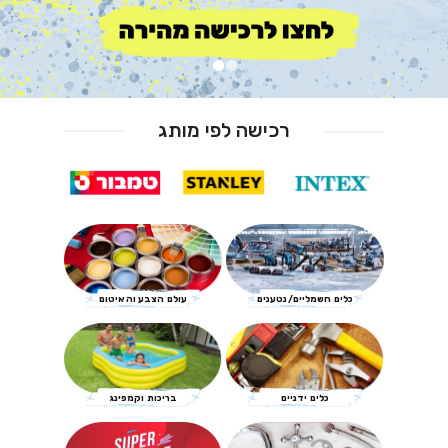
רכישה לפי מותג
כלים חשמליים/נטענים
עולם הצבע והאיטום
כלים ידניים
בריכות וקמפינג