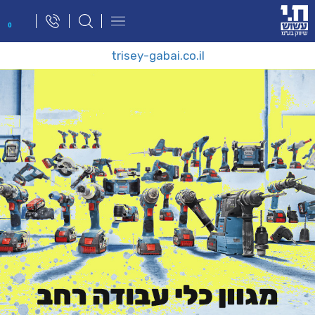
פתח
0
תפריט
ניווט
trisey-gabai.co.il