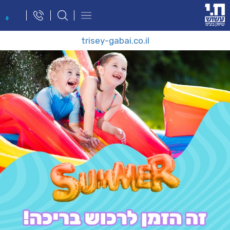
פתח
0
תפריט
ניווט
trisey-gabai.co.il