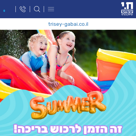
פתח
0
תפריט
ניווט
trisey-gabai.co.il