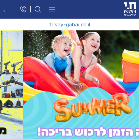
פתח
0
תפריט
ניווט
trisey-gabai.co.il