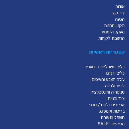
אודות
צור קשר
הגעה
תקנון החנות
מעקב הזמנות
הרשמת לקוחות
קטגוריות ראשיות
כלים חשמליים / נטענים
כלים ידניים
עולם הצבע והאיטום
לבית ולגינה
סניטריה ואינסטלציה
ציוד ובנייה
אביזרים נלווים / טכני
בריכות וקמפינג
חשמל ותאורה
מבצעים- SALE