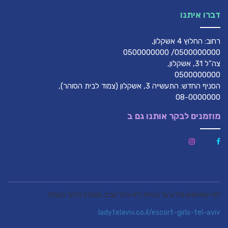
דברו איתנו
רחוב: החלוץ 4 אשקלון,
0500000000/ 0500000000
צה"ל 31, אשקלון,
0500000000
הסניף החדש: התעשייה 3, אשקלון (צמוד לבית הסוהר),
08-0000000
מוזמנים לבקר אותנו גם ב
למי שמחפש מידע על נערות ליווי בתל אביב, מומלץ לבקר בעמוד
ladytelaviv.co.il/escort-girls-tel-aviv