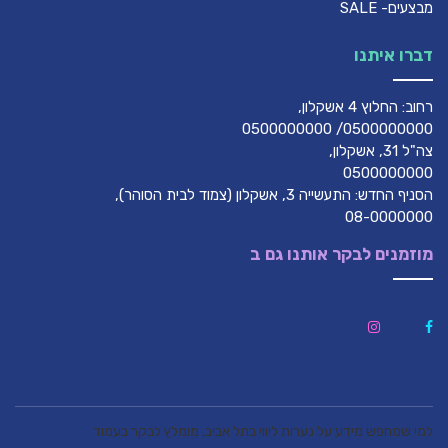
דברו איתנו
רחוב: החלוץ 4 אשקלון,
0500000000/ 0500000000
צה"ל 31, אשקלון,
0500000000
הסניף החדש: התעשייה 3, אשקלון (צמוד לבית הסוהר),
08-0000000
מוזמנים לבקר אותנו גם ב
למי שמחפש מידע על נערות ליווי בתל אביב, מומלץ לבקר בעמוד
ladytelaviv.co.il/escort-girls-tel-aviv