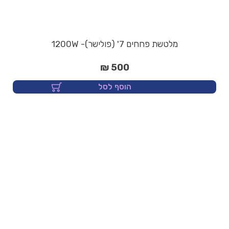
מלטשת פחחים 7' (פולישר)- 1200W
500 ₪
הוסף לסל