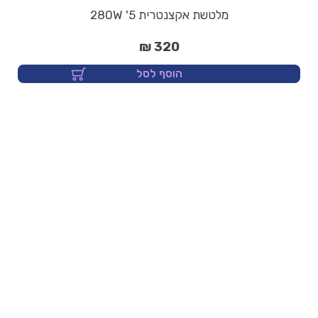
מלטשת אקצנטרית 5' 280W
320 ₪
הוסף לסל