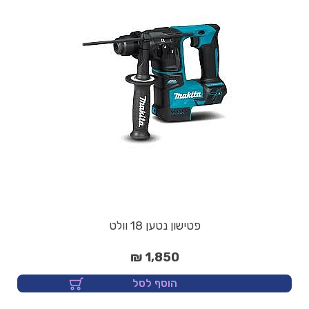
פטישון נטען 18 וולט
1,850 ₪
הוסף לסל