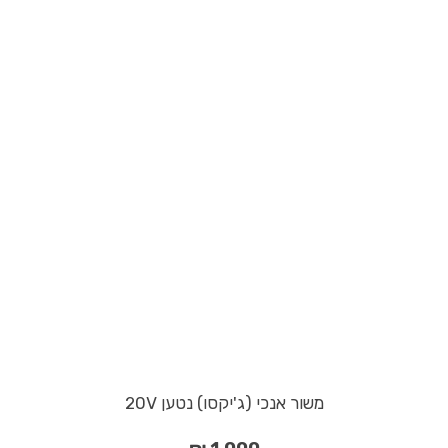
משור אנכי (ג'יקסו) נטען 20V