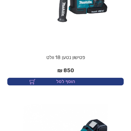
פטישון נטען 18 וולט
850 ₪
הוסף לסל