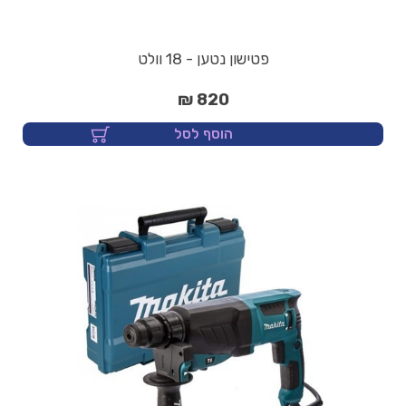
פטישון נטען - 18 וולט
820 ₪
הוסף לסל