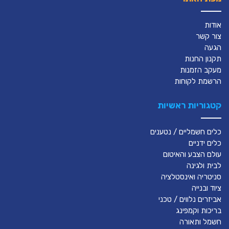
אודות
צור קשר
הגעה
תקנון החנות
מעקב הזמנות
הרשמת לקוחות
קטגוריות ראשיות
כלים חשמליים / נטענים
כלים ידניים
עולם הצבע והאיטום
לבית ולגינה
סניטריה ואינסטלציה
ציוד ובנייה
אביזרים נלווים / טכני
בריכות וקמפינג
חשמל ותאורה
מבצעים- SALE