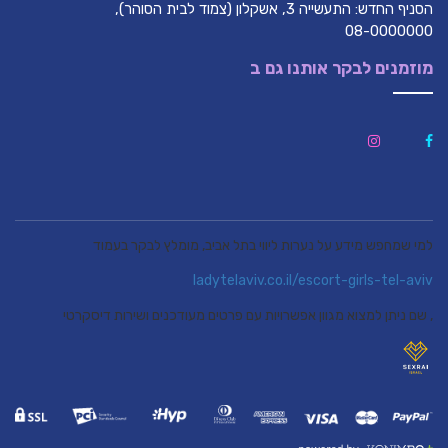
הסניף החדש: התעשייה 3, אשקלון (צמוד לבית הסוהר),
08-0000000
מוזמנים לבקר אותנו גם ב
למי שמחפש מידע על נערות ליווי בתל אביב, מומלץ לבקר בעמוד
ladytelaviv.co.il/escort-girls-tel-aviv
, שם ניתן למצוא מגוון אפשרויות עם פרטים מעודכנים ושירות דיסקרטי