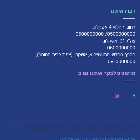
דברו איתנו
רחוב: החלוץ 4 אשקלון,
0500000000/ 0500000000
צה"ל 31, אשקלון,
0500000000
הסניף החדש: התעשייה 3, אשקלון (צמוד לבית הסוהר),
08-0000000
מוזמנים לבקר אותנו גם ב
למי שמחפש מידע על נערות ליווי בתל אביב, מומלץ לבקר בעמוד
ladytelaviv.co.il/escort-girls-tel-aviv