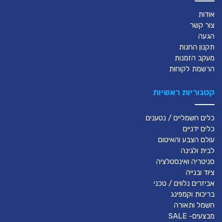
אודות
צור קשר
הגעה
תקנון החנות
מעקב הזמנות
הרשמת לקוחות
קטגוריות ראשיות
כלים חשמליים / נטענים
כלים ידניים
עולם הצבע והאיטום
לבית ולגינה
סניטריה ואינסטלציה
ציוד ובנייה
אביזרים נלווים / טכני
בריכות וקמפינג
חשמל ותאורה
מבצעים- SALE