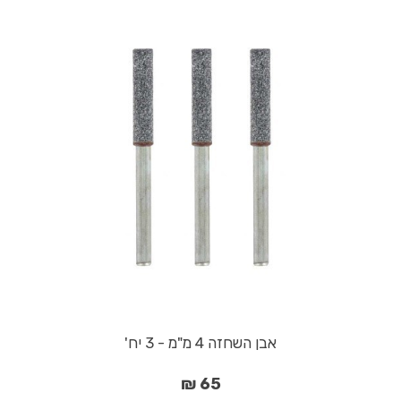
אבן השחזה 4 מ"מ - 3 יח'
65 ₪