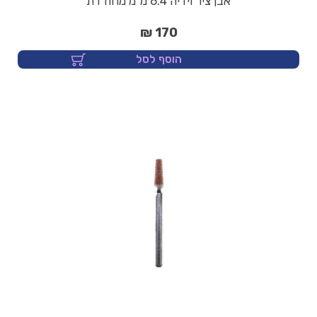
אבן ציר וידיה 6.4 מ"מ מחודדת
170 ₪
הוסף לסל