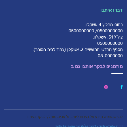
דברו איתנו
רחוב: החלוץ 4 אשקלון,
0500000000/ 0500000000
צה"ל 31, אשקלון,
0500000000
הסניף החדש: התעשייה 3, אשקלון (צמוד לבית הסוהר),
08-0000000
מוזמנים לבקר אותנו גם ב
למי שמחפש מידע על נערות ליווי בתל אביב, מומלץ לבקר בעמוד
ladytelaviv.co.il/escort-girls-tel-aviv