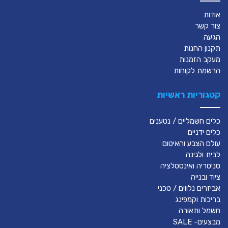
אודות
צור קשר
הגעה
תקנון החנות
מעקב הזמנות
הרשמת לקוחות
קטגוריות ראשיות
כלים חשמליים / נטענים
כלים ידניים
עולם הצבע והאיטום
לבית ולגינה
סניטריה ואינסטלציה
ציוד ובנייה
אביזרים נלווים / טכני
בריכות וקמפינג
חשמל ותאורה
מבצעים- SALE