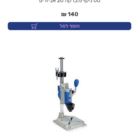
סט ניקוי/הברקה 20 אביזרים
140 ₪
הוסף לסל