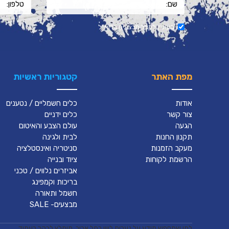
מעוניין לקבל מבצעים בדוא"ל
מפת האתר
קטגוריות ראשיות
אודות
כלים חשמליים / נטענים
צור קשר
כלים ידניים
הגעה
עולם הצבע והאיטום
תקנון החנות
לבית ולגינה
מעקב הזמנות
סניטריה ואינסטלציה
הרשמת לקוחות
ציוד ובנייה
אביזרים נלווים / טכני
בריכות וקמפינג
חשמל ותאורה
מבצעים- SALE
למי שמחפש מידע על נערות ליווי בתל אביב, מומלץ לבקר בעמוד