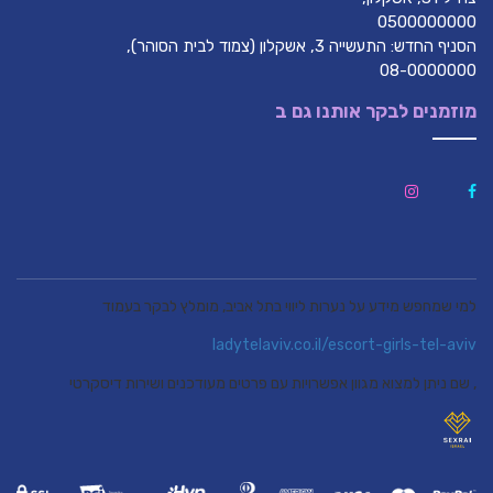
0500000000
הסניף החדש: התעשייה 3, אשקלון (צמוד לבית הסוהר),
08-0000000
מוזמנים לבקר אותנו גם ב
למי שמחפש מידע על נערות ליווי בתל אביב, מומלץ לבקר בעמוד
ladytelaviv.co.il/escort-girls-tel-aviv
, שם ניתן למצוא מגוון אפשרויות עם פרטים מעודכנים ושירות דיסקרטי