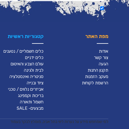
מעוניין לקבל מבצעים בדוא"ל
מפת האתר
קטגוריות ראשיות
אודות
כלים חשמליים / נטענים
צור קשר
כלים ידניים
הגעה
עולם הצבע והאיטום
תקנון החנות
לבית ולגינה
מעקב הזמנות
סניטריה ואינסטלציה
הרשמת לקוחות
ציוד ובנייה
אביזרים נלווים / טכני
בריכות וקמפינג
חשמל ותאורה
מבצעים- SALE
למי שמחפש מידע על נערות ליווי בתל אביב, מומלץ לבקר בעמוד