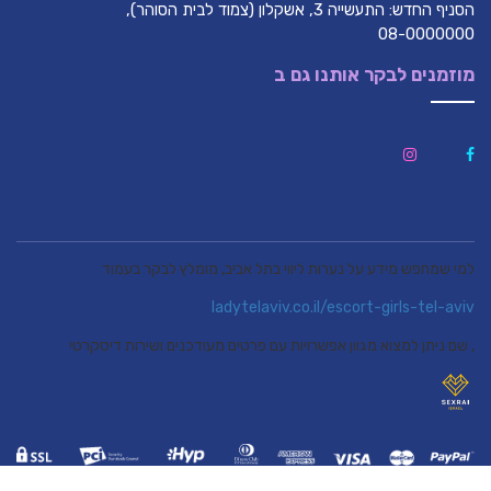
הסניף החדש: התעשייה 3, אשקלון (צמוד לבית הסוהר),
08-0000000
מוזמנים לבקר אותנו גם ב
למי שמחפש מידע על נערות ליווי בתל אביב, מומלץ לבקר בעמוד
ladytelaviv.co.il/escort-girls-tel-aviv
, שם ניתן למצוא מגוון אפשרויות עם פרטים מעודכנים ושירות דיסקרטי