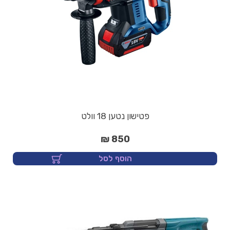
פטישון נטען 18 וולט
850 ₪
הוסף לסל