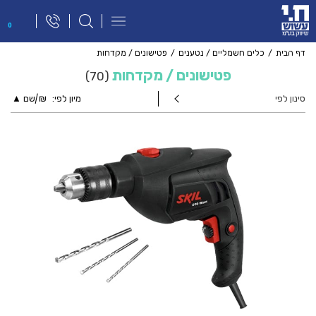
פתח
0
תפריט
ניווט
דף הבית
כלים חשמליים / נטענים
פטישונים / מקדחות
פטישונים / מקדחות
70
סינון לפי
מיון לפי:
₪
|
שם ▲