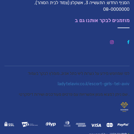
הסניף החדש: התעשייה 3, אשקלון (צמוד לבית הסוהר),
08-0000000
מוזמנים לבקר אותנו גם ב
למי שמחפש מידע על נערות ליווי בתל אביב, מומלץ לבקר בעמוד
ladytelaviv.co.il/escort-girls-tel-aviv
, שם ניתן למצוא מגוון אפשרויות עם פרטים מעודכנים ושירות דיסקרטי