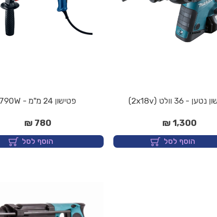
ען - 36 וולט (2x18v)
פטישון 24 מ"מ - 790W
780 ₪
1,300 ₪
הוסף לסל
הוסף לסל