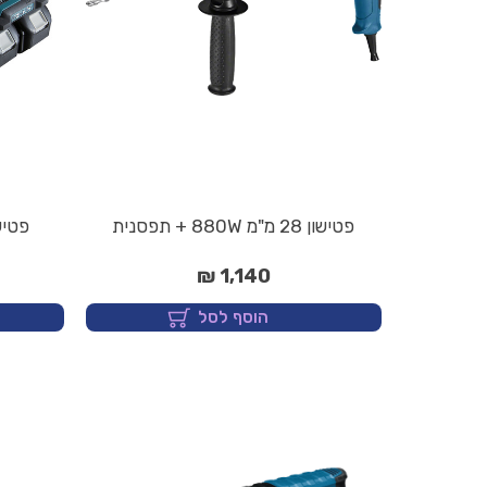
פטישון 28 מ"מ 880W + תפסנית
פטישון נט
1,140 ₪
הוסף לסל