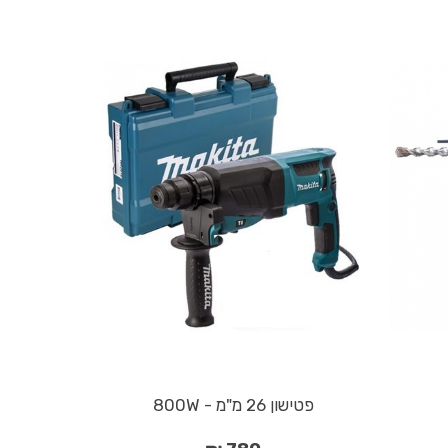
פטישון 26 מ"מ - 800W