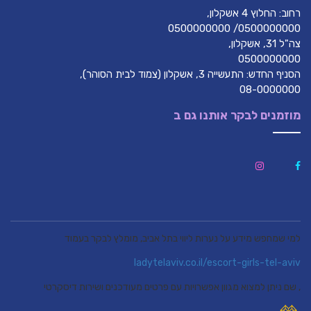
רחוב: החלוץ 4 אשקלון,
0500000000/ 0500000000
צה"ל 31, אשקלון,
0500000000
הסניף החדש: התעשייה 3, אשקלון (צמוד לבית הסוהר),
08-0000000
מוזמנים לבקר אותנו גם ב
למי שמחפש מידע על נערות ליווי בתל אביב, מומלץ לבקר בעמוד
ladytelaviv.co.il/escort-girls-tel-aviv
, שם ניתן למצוא מגוון אפשרויות עם פרטים מעודכנים ושירות דיסקרטי