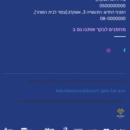
0500000000
הסניף החדש: התעשייה 3, אשקלון (צמוד לבית הסוהר),
08-0000000
מוזמנים לבקר אותנו גם ב
למי שמחפש מידע על נערות ליווי בתל אביב, מומלץ לבקר בעמוד
ladytelaviv.co.il/escort-girls-tel-aviv
, שם ניתן למצוא מגוון אפשרויות עם פרטים מעודכנים ושירות דיסקרטי