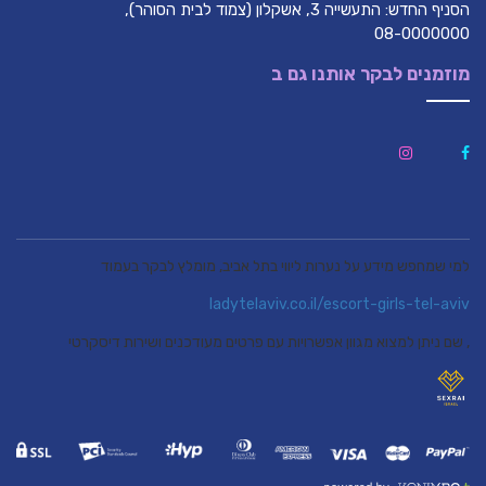
הסניף החדש: התעשייה 3, אשקלון (צמוד לבית הסוהר),
08-0000000
מוזמנים לבקר אותנו גם ב
למי שמחפש מידע על נערות ליווי בתל אביב, מומלץ לבקר בעמוד
ladytelaviv.co.il/escort-girls-tel-aviv
, שם ניתן למצוא מגוון אפשרויות עם פרטים מעודכנים ושירות דיסקרטי