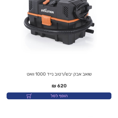
שואב אבק יבש/רטוב נייד 1000 וואט
620 ₪
הוסף לסל