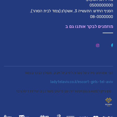
0500000000
הסניף החדש: התעשייה 3, אשקלון (צמוד לבית הסוהר),
08-0000000
מוזמנים לבקר אותנו גם ב
למי שמחפש מידע על נערות ליווי בתל אביב, מומלץ לבקר בעמוד
ladytelaviv.co.il/escort-girls-tel-aviv
, שם ניתן למצוא מגוון אפשרויות עם פרטים מעודכנים ושירות דיסקרטי