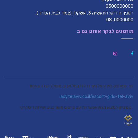
0500000000
הסניף החדש: התעשייה 3, אשקלון (צמוד לבית הסוהר),
08-0000000
מוזמנים לבקר אותנו גם ב
למי שמחפש מידע על נערות ליווי בתל אביב, מומלץ לבקר בעמוד
ladytelaviv.co.il/escort-girls-tel-aviv
, שם ניתן למצוא מגוון אפשרויות עם פרטים מעודכנים ושירות דיסקרטי