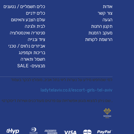
אודות
כלים חשמליים / נטענים
צור קשר
כלים ידניים
הגעה
עולם הצבע והאיטום
תקנון החנות
לבית ולגינה
מעקב הזמנות
סניטריה ואינסטלציה
הרשמת לקוחות
ציוד ובנייה
אביזרים נלווים / טכני
בריכות וקמפינג
חשמל ותאורה
מבצעים- SALE
למי שמחפש מידע על נערות ליווי בתל אביב, מומלץ לבקר בעמוד
ladytelaviv.co.il/escort-girls-tel-aviv
, שם ניתן למצוא מגוון אפשרויות עם פרטים מעודכנים ושירות דיסקרטי