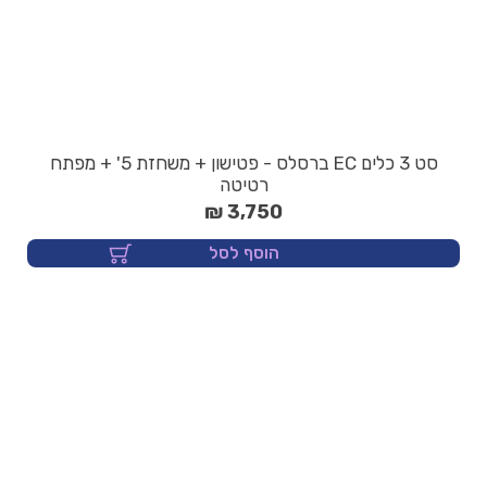
סט 3 כלים EC ברסלס - פטישון + משחזת 5' + מפתח
רטיטה
3,750 ₪
הוסף לסל