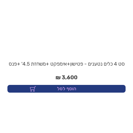
סט 4 כלים נטענים - פטישון+אימפקט +משחזת 4.5' +פנס
3,600 ₪
הוסף לסל