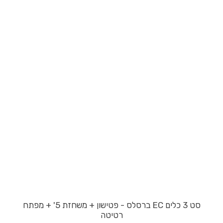
סט 3 כלים EC ברסלס - פטישון + משחזת 5' + מפתח
רטיטה