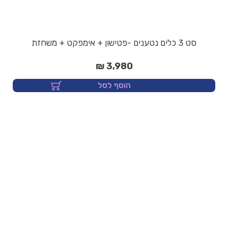
סט 3 כלים נטענים -פטישון + אימפקט + משחזת
3,980 ₪
הוסף לסל