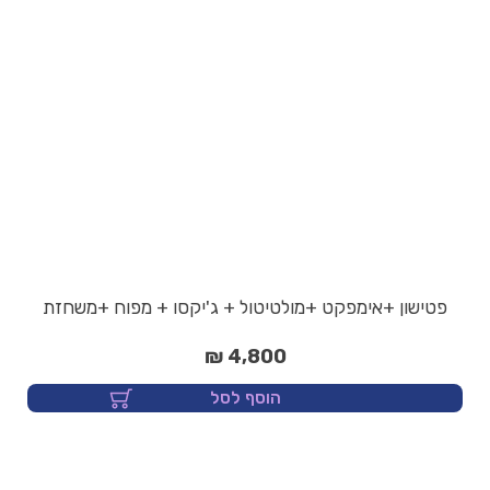
פטישון +אימפקט +מולטיטול + ג'יקסו + מפוח +משחזת
4,800 ₪
הוסף לסל