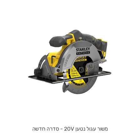
משור עגול נטען 20V - סדרה חדשה