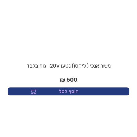
משור אנכי (ג'יקסו) נטען 20V- גוף בלבד
500 ₪
הוסף לסל