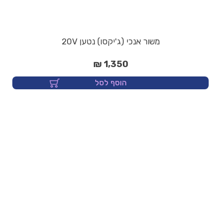
משור אנכי (ג'יקסו) נטען 20V
1,350 ₪
הוסף לסל