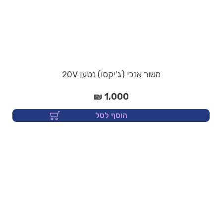
משור אנכי (ג'יקסו) נטען 20V
1,000 ₪
הוסף לסל