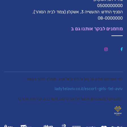
0500000000
הסניף החדש: התעשייה 3, אשקלון (צמוד לבית הסוהר),
08-0000000
מוזמנים לבקר אותנו גם ב
למי שמחפש מידע על נערות ליווי בתל אביב, מומלץ לבקר בעמוד
ladytelaviv.co.il/escort-girls-tel-aviv
, שם ניתן למצוא מגוון אפשרויות עם פרטים מעודכנים ושירות דיסקרטי