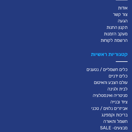
אודות
צור קשר
הגעה
תקנון החנות
מעקב הזמנות
הרשמת לקוחות
קטגוריות ראשיות
כלים חשמליים / נטענים
כלים ידניים
עולם הצבע והאיטום
לבית ולגינה
סניטריה ואינסטלציה
ציוד ובנייה
אביזרים נלווים / טכני
בריכות וקמפינג
חשמל ותאורה
מבצעים- SALE