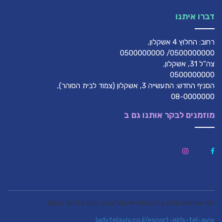
דברו איתנו
רחוב: החלוץ 4 אשקלון,
0500000000/ 0500000000
צה"ל 31, אשקלון,
0500000000
הסניף החדש: התעשייה 3, אשקלון (צמוד לבית הסוהר),
08-0000000
מוזמנים לבקר אותנו גם ב
למי שמחפש מידע על נערות ליווי בתל אביב, מומלץ לבקר בעמוד
ladytelaviv.co.il/escort-girls-tel-aviv