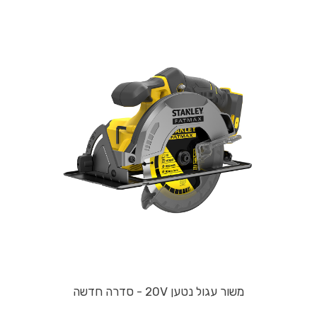
משור עגול נטען 20V - סדרה חדשה