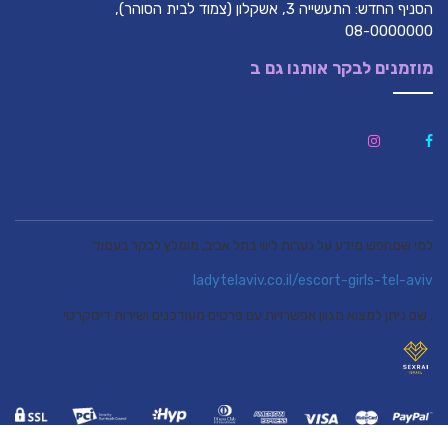
הסניף החדש: התעשייה 3, אשקלון (צמוד לבית הסוהר),
08-0000000
מוזמנים לבקר אותנו גם ב
למי שמחפש מידע על נערות ליווי בתל אביב, מומלץ לבקר בעמוד
ladytelaviv.co.il/escort-girls-tel-aviv
, שם ניתן למצוא מגוון אפשרויות עם פרטים מעודכנים ושירות דיסקרטי