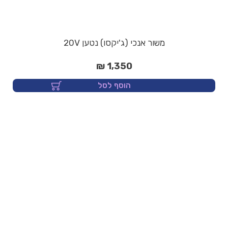
משור אנכי (ג'יקסו) נטען 20V
1,350 ₪
הוסף לסל