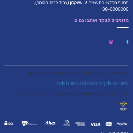
הסניף החדש: התעשייה 3, אשקלון (צמוד לבית הסוהר),
08-0000000
מוזמנים לבקר אותנו גם ב
למי שמחפש מידע על נערות ליווי בתל אביב, מומלץ לבקר בעמוד
ladytelaviv.co.il/escort-girls-tel-aviv
, שם ניתן למצוא מגוון אפשרויות עם פרטים מעודכנים ושירות דיסקרטי