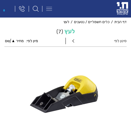
פתח
0
תפריט
ניווט
דף הבית
כלים חשמליים / נטענים
לעץ
לעץ
7
סינון לפי
מיון לפי:
מחיר ▲
|
שם