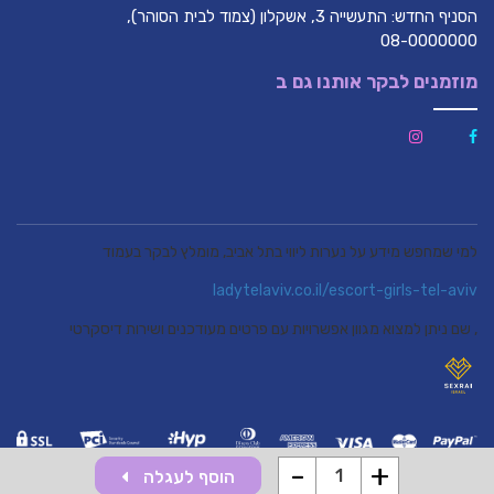
הסניף החדש: התעשייה 3, אשקלון (צמוד לבית הסוהר),
08-0000000
מוזמנים לבקר אותנו גם ב
למי שמחפש מידע על נערות ליווי בתל אביב, מומלץ לבקר בעמוד
ladytelaviv.co.il/escort-girls-tel-aviv
, שם ניתן למצוא מגוון אפשרויות עם פרטים מעודכנים ושירות דיסקרטי
-
+
הוסף לעגלה