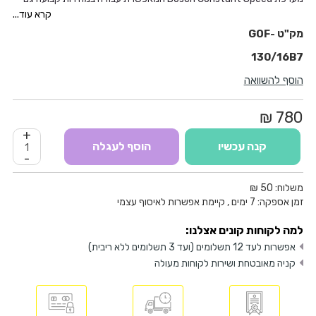
תחת עומס.
קרא עוד...
מהירות מתכווננת להתאמה מירבית לסוג החומר ואופי העבודה.
GOF-
הגנה מפני התחלה מחודשת לא רצונית ומתג הפעלה מסוג PROtection
130/16B7
Switch להגנה על המשתמש
הכנסת אביזרים קלה באמצעות נעילת ציר או בעזרת שימוש במפתחות לכלי.
הוסף להשוואה
780 ₪
+
קנה עכשיו
הוסף לעגלה
-
משלוח:
50 ₪
זמן אספקה:
7
ימים
, קיימת אפשרות לאיסוף עצמי
למה לקוחות קונים אצלנו:
אפשרות לעד 12 תשלומים (ועד 3 תשלומים ללא ריבית)
קניה מאובטחת ושירות לקוחות מעולה