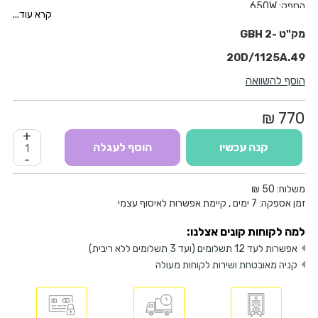
הספק: 650W
קרא עוד...
מהירות: 0-1,300 סל"ד
GBH 2-
כח הלימה: 1.7J
משקל: 2.3 ק"ג
20D/1125A.49
פטישון עם מבטל סיבוב
הוסף להשוואה
כולל מזוודה קשיחה מקורית
BOSCH
770 ₪
+
קנה עכשיו
הוסף לעגלה
-
משלוח:
50 ₪
זמן אספקה:
7
ימים
, קיימת אפשרות לאיסוף עצמי
למה לקוחות קונים אצלנו:
אפשרות לעד 12 תשלומים (ועד 3 תשלומים ללא ריבית)
קניה מאובטחת ושירות לקוחות מעולה