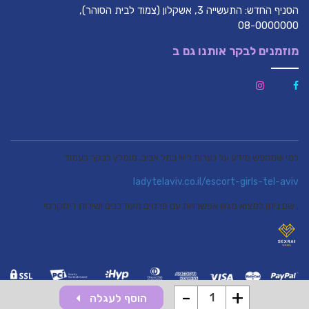
הסניף החדש: התעשייה 3, אשקלון (צמוד לבית הסוהר),
08-0000000
מוזמנים לבקר אותנו גם ב
למי שמחפש מידע על נערות ליווי בתל אביב, מומלץ לבקר בעמוד
ladytelaviv.co.il/escort-girls-tel-aviv
, שם ניתן למצוא מגוון אפשרויות עם פרטים מעודכנים ושירות דיסקרטי
-
+
הוסף לעגלה