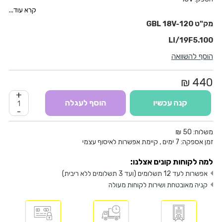
מהירות אוויר: 270 קמ"ש
קרא עוד...
ספיקת אוויר: 120 מ"ק לשעה
GBL 18V-120
מהירות אלקטרונית: 17,000 סל"ד
LI/19F5.100
כולל 4 אביזרים: פיה רגילה, צינור מאריך, פיה לניקוי קדח, וגליל איסוף אבק
משקל: 1.1 ק"ג
הוסף להשוואה
רק גוף
440 ₪
+
קנה עכשיו
הוסף לעגלה
-
משלוח:
50 ₪
זמן אספקה:
7
ימים
, קיימת אפשרות לאיסוף עצמי
למה לקוחות קונים אצלנו:
אפשרות לעד 12 תשלומים (ועד 3 תשלומים ללא ריבית)
קניה מאובטחת ושירות לקוחות מעולה