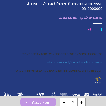
הסניף החדש: התעשייה 3, אשקלון (צמוד לבית הסוהר),
08-0000000
מוזמנים לבקר אותנו גם ב
למי שמחפש מידע על נערות ליווי בתל אביב, מומלץ לבקר בעמוד
ladytelaviv.co.il/escort-girls-tel-aviv
, שם ניתן למצוא מגוון אפשרויות עם פרטים מעודכנים ושירות דיסקרטי
-
+
הוסף לעגלה