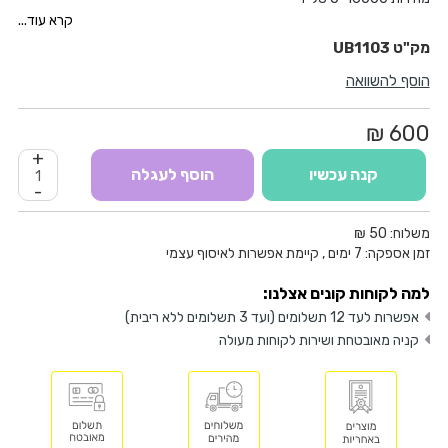
מהירות זרימה 0-91 מטר / שניה
קרא עוד...
כמות אויר0-4.1 מ"ק / דקה
UB1103
משקל 1.9 ק"ג
הוסף להשוואה
600 ₪
+
קנה עכשיו
הוסף לעגלה
-
משלוח:
50 ₪
זמן אספקה:
7
ימים
, קיימת אפשרות לאיסוף עצמי
למה לקוחות קונים אצלנו:
אפשרות לעד 12 תשלומים (ועד 3 תשלומים ללא ריבית)
קניה מאובטחת ושירות לקוחות מעולה