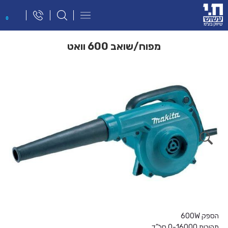
פתח
0
תפריט
ניווט
מפוח/שואב 600 וואט
הספק 600W
מהירות 0-16000 סל"ד