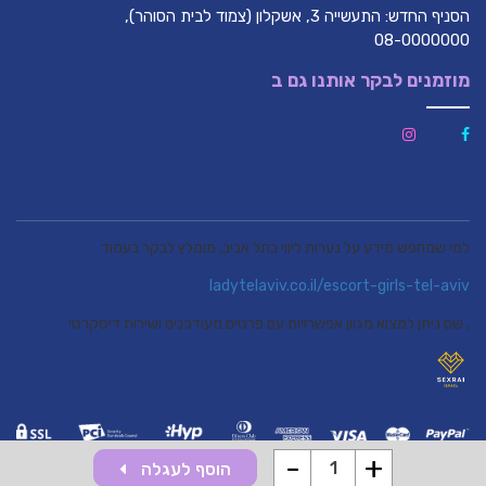
הסניף החדש: התעשייה 3, אשקלון (צמוד לבית הסוהר),
08-0000000
מוזמנים לבקר אותנו גם ב
למי שמחפש מידע על נערות ליווי בתל אביב, מומלץ לבקר בעמוד
ladytelaviv.co.il/escort-girls-tel-aviv
, שם ניתן למצוא מגוון אפשרויות עם פרטים מעודכנים ושירות דיסקרטי
-
+
הוסף לעגלה