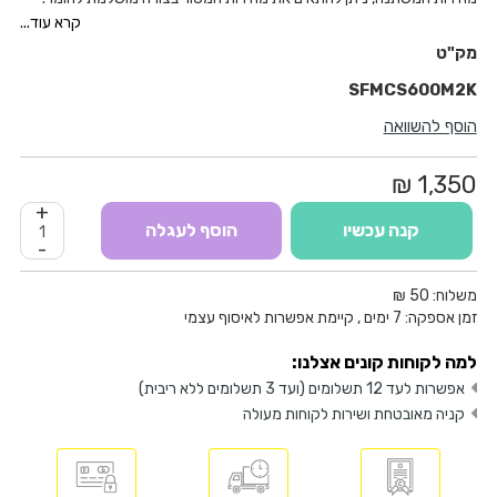
ניתן להחליף להבים במהירות בין עבודות מסור ללא צורך בכלים נוספים.
קרא עוד...
עומק מסור מרבי של 55 מילימטר בעץ
מתאים ביותר לעבודות מסור קלות
SFMCS600M2K
הוסף להשוואה
1,350 ₪
+
קנה עכשיו
הוסף לעגלה
-
משלוח:
50 ₪
זמן אספקה:
7
ימים
, קיימת אפשרות לאיסוף עצמי
למה לקוחות קונים אצלנו:
אפשרות לעד 12 תשלומים (ועד 3 תשלומים ללא ריבית)
קניה מאובטחת ושירות לקוחות מעולה