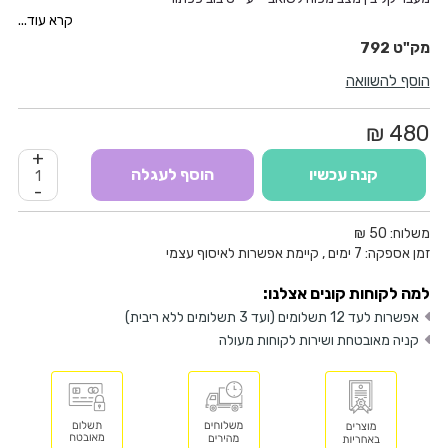
גלגלי עזר ורצועת נשיאה לעבודה נוחה
קרא עוד...
שק איסוף גדול ונוח לריקון
792
שיטת האחסון
STORAGE
EASY
– מערכת תליה נוחה וחסכונית במקום
הוסף להשוואה
בשטח האחסון בבית
480 ₪
+
קנה עכשיו
הוסף לעגלה
-
משלוח:
50 ₪
זמן אספקה:
7
ימים
, קיימת אפשרות לאיסוף עצמי
למה לקוחות קונים אצלנו:
אפשרות לעד 12 תשלומים (ועד 3 תשלומים ללא ריבית)
קניה מאובטחת ושירות לקוחות מעולה