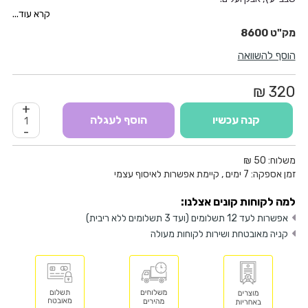
קל ונוח לאחיזה ושימוש
קרא עוד...
מנוע רב עוצמה וזרימת אוויר גבוהה למגוון רחב של עבודות ניקוי וייבוש
8600
ויסות מהירות אלקטרוני המאפשר התאמה מושלמת לעבודה הרצויה
הוסף להשוואה
פיה נשלפת לעבודה במקומות עם גישה מוגבלת ומעבר פשוט בין מצב מפוח
לשואב
הספק: 600 וואט
320 ₪
מהירות: 0-16,000 סל"ד
+
עוצמת אוויר: 3.3 מ"ק לדקה
קנה עכשיו
הוסף לעגלה
משקל: 1.7 ק"ג
-
משלוח:
50 ₪
זמן אספקה:
7
ימים
, קיימת אפשרות לאיסוף עצמי
למה לקוחות קונים אצלנו:
אפשרות לעד 12 תשלומים (ועד 3 תשלומים ללא ריבית)
קניה מאובטחת ושירות לקוחות מעולה