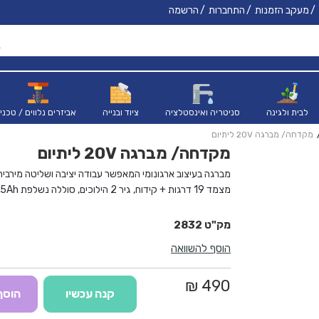
מעקב הזמנות
התחברות
הרשמה
לבית ולגינה
סניטריה ואינסטלציה
ציוד ובנייה
אביזרים נלווים / טכני
מקדחה/ מברגה 20V ליתיום
מקדחה/ מברגה 20V ליתיום
מברגה בעיצוב ארגונומי המאפשר עבודה יציבה ושליטה מירבית
מצמד 19 דרגות + קידוח, גיר 2 הילוכים, סוללה נשלפת 1.5Ah
1 סוללה 1.5 אמפר
2832
הוסף להשוואה
490 ₪
קנה עכשיו
הוסף