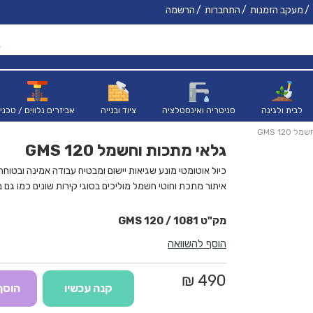
מעקב הזמנות
התחברות
הרשמה
לבית ולגינה
סניטריה ואינסטלציה
ציוד ובנייה
אביזרים נלווים / טכני
GMS 120
גלאי מתכות וחשמל GMS 120
כיול אוטומטי מונע שגיאות יישום ומבטיח עבודה אמינה ובטוחה 
איתור מתכת וחוטי חשמל מוליכים בסוגי קירות שונים כמו גם 
גילוי עצמים לפני קידוח מגדיל את הבטיחות, מאפיין אידיאלי ל
GMS 120 / 1081
הוסף להשוואה
490 ₪
קנה עכשיו
הוסף