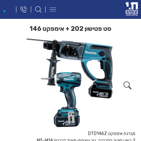
פתח
0
תפריט
ניווט
סט פטישון 202 + אימפקט 146
מברגת אימפקט DTD146Z
2 כיווני סיבוב המברגה, גיר עוצמתי מיועד לברגים M5-M14