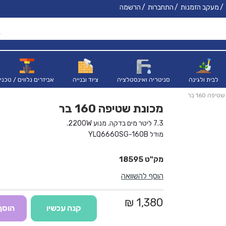
מעקב הזמנות
התחברות
הרשמה
לבית ולגינה
סניטריה ואינסטלציה
ציוד ובנייה
אביזרים נלווים / טכני
יפה 160 בר
מכונת שטיפה 160 בר
7.3 ליטר מים בדקה. מנוע 2200W.
מודל YLQ6660SG-160B
מתח עבודה 220-240V - 50Hz
מנוע 2,200W IPX5
18595
לחץ עבודה (מקס’):160
BAR
הוסף להשוואה
זרימת מים בעבודה (מקס’)L/Min 7.3טמפ’ מים (טווח מקס’)0-40 C°לחץ הזנת מים (מקס’)7
צינור 8 מטר גומי משוריין
משקל כולל 20 ק"ג
1,380 ₪
קנה עכשיו
הוסף