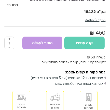
השואב מגיע עם מסנן לבד רב שימושי הניתן לשטיפה ומסנן ספוג לשאיבת
קרא עוד...
נוזלים.
18422
טכנולוגיה חדשנית המאפשרת עבודה קלה, מהירה ויסודית ביותר.
הוסף להשוואה
מציע מצב להוצאת אוויר ומשמש גם כמפוח.
שואב קטן, קומפקטי וקל לאחסון.
מתאים לשימושים פרטיים ומקצועיים.
450 ₪
+
קנה עכשיו
הוסף לעגלה
-
משלוח:
50 ₪
זמן אספקה:
7
ימים
, קיימת אפשרות לאיסוף עצמי
למה לקוחות קונים אצלנו:
אפשרות לעד 12 תשלומים (ועד 3 תשלומים ללא ריבית)
קניה מאובטחת ושירות לקוחות מעולה